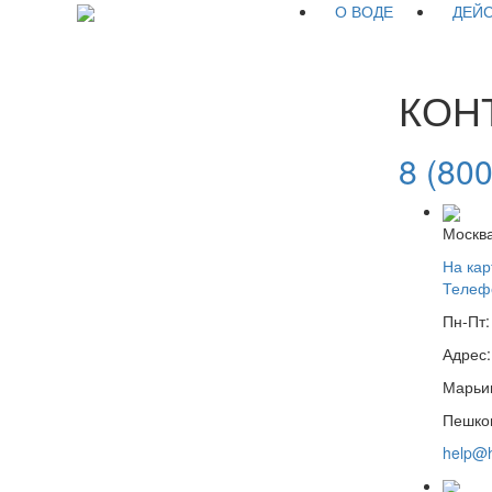
О ВОДЕ
ДЕЙ
КОН
8 (80
Москв
На кар
Телефо
Пн-Пт:
Адрес:
Марьи
Пешком
help@h