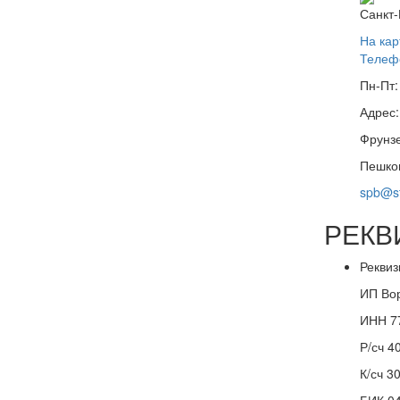
Санкт-
На кар
Телефо
Пн-Пт:
Адрес:
Фрунз
Пешком
spb@st
РЕКВ
Реквиз
ИП Вор
ИНН 7
Р/сч 
К/сч 
БИК 0